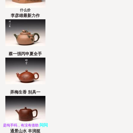
什么价
李彦雄最新力作
蔡一强丙申夏全手
弄梅生香 别具一
问问
是纯手吗，有没有借助
通景山水 丰润挺