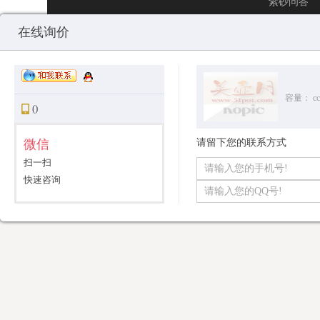
紫砂问答
媒体宣传部：0.00024795532226562
media@51pot.com
商务拓展部：0.0
在线询价
微信小程序
Copyright © 2010-2026 All Rights Reserved
沪ICP备12031096号-1
美
扫一扫，轻松购
容量：
cc
()
微信
请留下您的联系方式
扫一扫
快速咨询