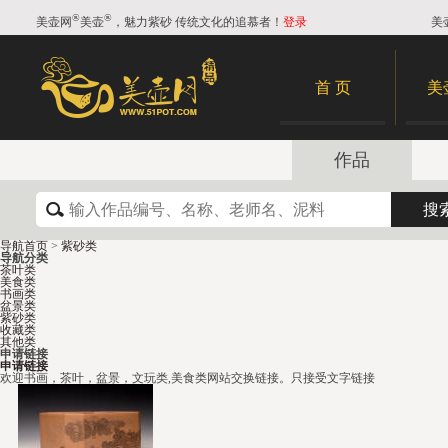
®
®
美壶网
美壶
，魅力紫砂 传统文化的追慕者！
登录
美
首 页
美
作品
导航首页
>
紫砂类
导航分类
茶叶类
美食类
书画类
盆景类
紫砂类
收藏类
其他类
申请链接
申请链接
欢迎书画，茶叶，盆景，文玩类,美食类网站交换链接。只接受文字链接