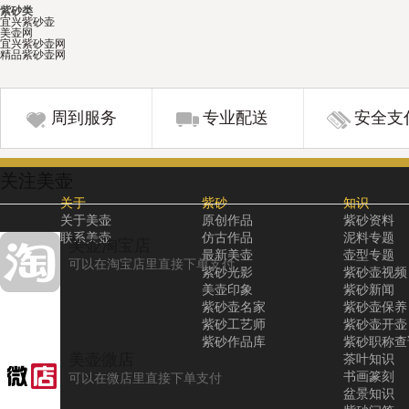
紫砂类
宜兴紫砂壶
美壶网
宜兴紫砂壶网
精品紫砂壶网
周到服务
专业配送
安全支
关注美壶
关于
紫砂
知识
关于美壶
原创作品
紫砂资料
联系美壶
仿古作品
泥料专题
美壶淘宝店
最新美壶
壶型专题
可以在淘宝店里直接下单支付
紫砂光影
紫砂壶视频
美壶印象
紫砂新闻
紫砂壶名家
紫砂壶保养
紫砂工艺师
紫砂壶开壶
紫砂作品库
紫砂职称查
美壶微店
茶叶知识
书画篆刻
可以在微店里直接下单支付
盆景知识